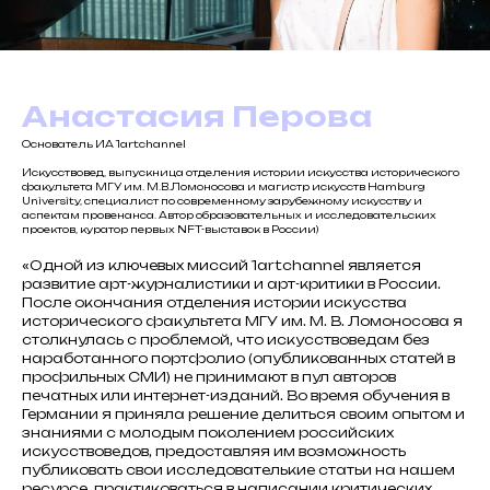
Анастасия Перова
Основатель ИА 1artchannel
Искусствовед, выпускница отделения истории искусства исторического
факультета МГУ им. М.В.Ломоносова и магистр искусств Hamburg
University, специалист по современному зарубежному искусству и
аспектам провенанса. Автор образовательных и исследовательских
проектов, куратор первых NFT-выставок в России)
«Одной из ключевых миссий 1artchannel является
развитие арт-журналистики и арт-критики в России.
После окончания отделения истории искусства
исторического факультета МГУ им. М. В. Ломоносова я
столкнулась с проблемой, что искусствоведам без
наработанного портфолио (опубликованных статей в
профильных СМИ) не принимают в пул авторов
печатных или интернет-изданий. Во время обучения в
Германии я приняла решение делиться своим опытом и
знаниями с молодым поколением российских
искусствоведов, предоставляя им возможность
публиковать свои исследователькие статьи на нашем
ресурсе, практиковаться в написании критических