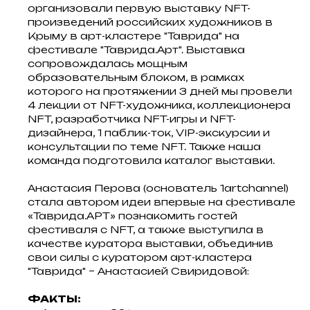
организовали первую выставку NFT-
произведений российских художников в
Крыму в арт-кластере "Таврида" на
фестивале "Таврида.Арт". Выставка
сопровождалась мощным
образовательным блоком, в рамках
которого на протяжении 3 дней мы провели
4 лекции от NFT-художника, коллекционера
NFT, разработчика NFT-игры и NFT-
дизайнера, 1 паблик-ток, VIP-экскурсии и
консультации по теме NFT. Также наша
команда подготовила каталог выставки.
Анастасия Перова (основатель 1artchannel)
стала автором идеи впервые на фестивале
«Таврида.АРТ» познакомить гостей
фестиваля с NFT, а также выступила в
качестве куратора выставки, объединив
свои силы с куратором арт-кластера
"Таврида" – Анастасией Свиридовой:
ФАКТЫ: