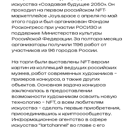
искусства «Создавая будущее 2050». Он
проходил на первом российском NFT-
маркетплейсе Joys.space с апреля по май
этого года и был организован Фондом
Росконгресс при участии РОСИЗО и
поддержке Министерства культуры
Российской Федерации. За полтора месяца
организаторы получили 1196 работ от
участников из 96 городов России.
На торги были выставлены NFT-версии
картин из коллекций ведущих российских
музеев, работ современных художников –
призеров конкурса, а также других
объектов. Основная задача конкурса
заключалась в предоставлении
возможности художникам освоить новую
технологию – NFT, а всем любителям
искусства – сделать первые приобретения,
присоединившись к криптосообществу.
Информационное агентство в сфере
искусства "1artchannel" во главе с его