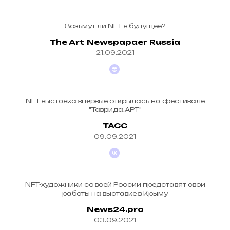
Возьмут ли NFT в будущее?
The Art Newspapaer Russia
21.09.2021
NFT-выставка впервые открылась на фестивале
"Таврида.АРТ"
ТАСС
09.09.2021
NFT-художники со всей России представят свои
работы на выставке в Крыму
News24.pro
03.09.2021