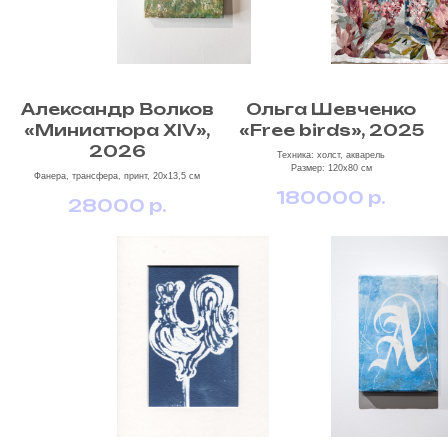
Александр Волков
Ольга Шевченко
«Миниатюра XIV»,
«Free birds», 2025
2026
Техника: холст, акварель
Размер: 120х80 см
Фанера, трансфера, принт, 20х13,5 см
180000
р.
28000
р.