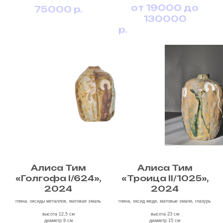
от 19000 до
75000
р.
130000
р.
Алиса Тим
Алиса Тим
«Голгофа I/624»,
«Троица II/1025»,
2024
2024
глина, оксиды металлов, матовая эмаль
глина, оксид меди, матовые эмали, глазурь
высота 12,5 см
высота 23 см
диаметр 9 см
диаметр 15 см