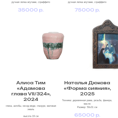
ручная лепка жгутами, сграффито
ручная лепка жгутами, сграффито
35000
р.
75000
р.
Алиса Тим
Наталья Дюкова
«Адамова
«Форма сияния»,
глава VII/324»,
2025
2024
Техника: деревянная рама, резьба, фанера,
масло
глина, ангобы, оксид меди, глазури, матовая
Размер: 50х31 см
эмаль
65000
р.
высота 19 см