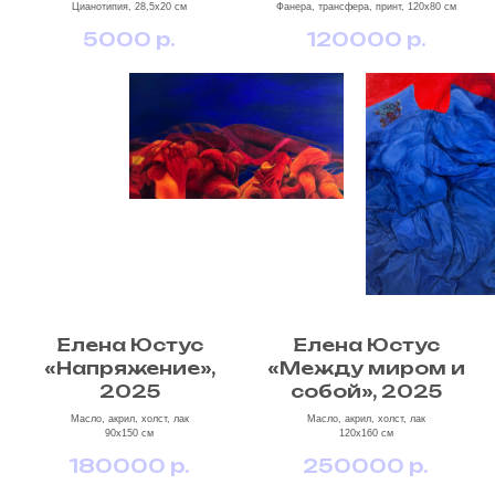
Цианотипия, 28,5х20 см
Фанера, трансфера, принт, 120х80 см
5000
р.
120000
р.
Елена Юстус
Елена Юстус
«Напряжение»,
«Между миром и
2025
собой», 2025
Масло, акрил, холст, лак
Масло, акрил, холст, лак
90х150 см
120х160 см
180000
р.
250000
р.