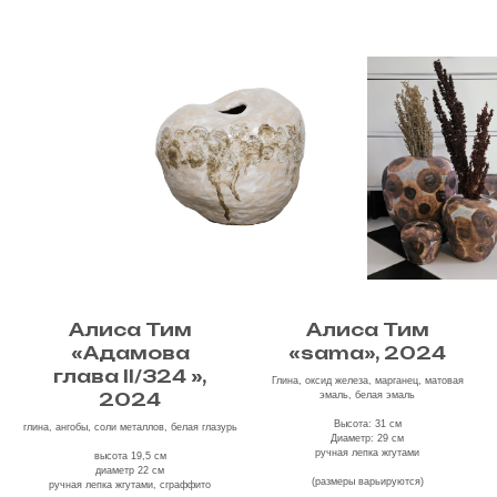
Алиса Тим
Алиса Тим
«Адамова
«sama», 2024
глава
II/324 »,
Глина, оксид железа, марганец, матовая
2024
эмаль, белая эмаль
Высота: 31 см
глина, ангобы, соли металлов, белая глазурь
Диаметр: 29 см
ручная лепка жгутами
высота 19,5 см
диаметр 22 см
(размеры варьируются)
ручная лепка жгутами, сграффито