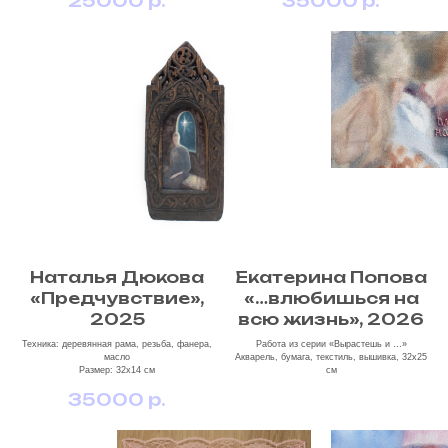
25000
р.
35000
р.
Наталья Дюкова
Екатерина Попова
«Предчувствие»,
«…влюбишься на
2025
всю жизнь», 2026
Техника: деревянная рама, резьба, фанера,
Работа из серии «Вырастешь и …»
масло
Акварель, бумага, текстиль, вышивка, 32х25
Размер: 32х14 см
см
35000
р.