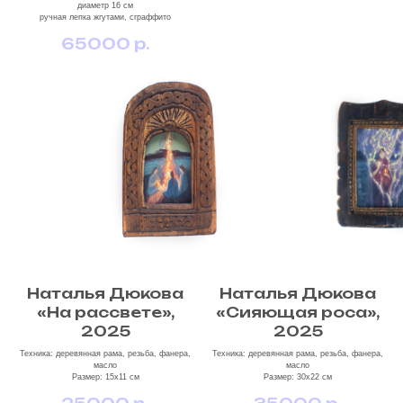
диаметр 16 см
ручная лепка жгутами, сграффито
65000
р.
Наталья Дюкова
Наталья Дюкова
«На рассвете»,
«Сияющая роса»,
2025
2025
Техника: деревянная рама, резьба, фанера,
Техника: деревянная рама, резьба, фанера,
масло
масло
Размер: 15х11 см
Размер: 30х22 см